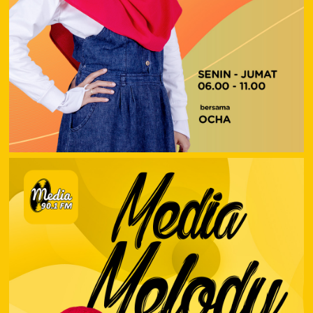
MEDIA
PAGI
06.00
–
10.00
WIB