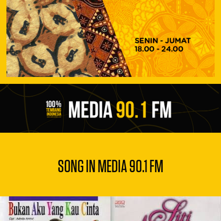
CAMPURSARI
MEDIA
18.00
–
02.00
WIB
SONG IN MEDIA 90.1 FM