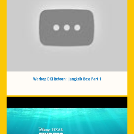
Warkop DKI Reborn : Jangkrik Boss Part 1